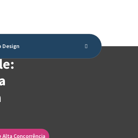
 Design
le:
a
a
e Alta Concorrência