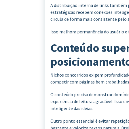
A distribuição interna de links também
estratégicas recebem conexões intelige
circula de forma mais consistente pelo s
Isso melhora permanência do usuário e f
Conteúdo superf
posicionament
Nichos concorridos exigem profundidad
competir com páginas bem trabalhadas
O conteúdo precisa demonstrar domínio 
experiência de leitura agradável. Isso e
inteligente das ideias.
Outro ponto essencial é evitar repetiçã
bastante e valoriza textos naturais, út